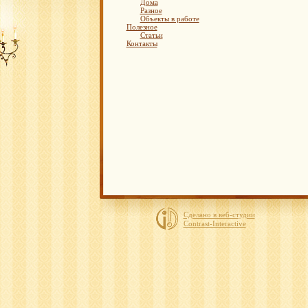
Дома
Разное
Объекты в работе
Полезное
Статьи
Контакты
Сделано в веб-студии
Contrast-Interactive