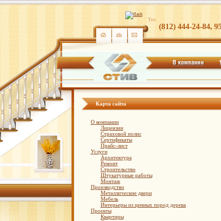
Тел.
(812) 444-24-84, 9
Карта сайта
О компании
Лицензии
Страховой полис
Сертификаты
Прайс-лист
Услуги
Архитектура
Ремонт
Cтроительство
Штукатурные работы
Монтаж
Производство
Металлические двери
Мебель
Интерьеры из ценных пород дерева
Проекты
Квартиры