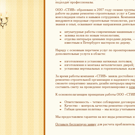
подходят профессионалы.
ООО «СТИВ» образовано в 2007 году силами группы, 
работе на рынке ремонтно-строительных услуг в Санк
консолидация опыта и навыков сотрудников. Компания 
внедряются передовые строительные технологии, рас
знания и опыт, осваивают новые направления деятельн
штукатурные работы современным машинным с
заливка полов по новым технологиям;
отделка интерьера ценными породами дерева, —
известным в Петербурге мастером по дереву.
Наряду с основным перечнем услуг по проектированию
дополнительные услуги в области:
изготовления и установки натяжных потолков;
изготовления и монтажа металлических дверей;
установки вертикальных и горизонтальных жалю
За время работы компания «СТИВ» заняла достойное м
ремонтно-строительной организации и надежного па
сможете оперативно заказать дизайн интерьера кварти
составить смету на проведение перепланировки и
рем
К основополагающим принципам работы ООО «СТИВ»
Ответственность – четкое соблюдение договорны
Качество – контроль качества ремонтно-строите
Гибкая ценовая политика – мы всегда учитывае
Мы предоставляем гарантии на все виды ремонтных и
Оставьте бесплатную заявку
для расчета приблизитель